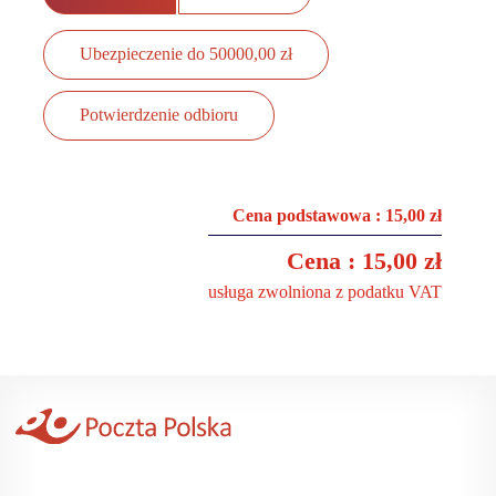
pocztowa
Paczka
Ubezpieczenie do 50000,00 zł
pocztowa
z
Potwierdzenie odbioru
zadeklarowaną
wartością
Usługi
Cena podstawowa : 15,00 zł
finansowe
Cena : 15,00 zł
Inne
usługa zwolniona z podatku VAT
usługi
Kalkulator
usług
zagranicznych
Druki
pocztowe