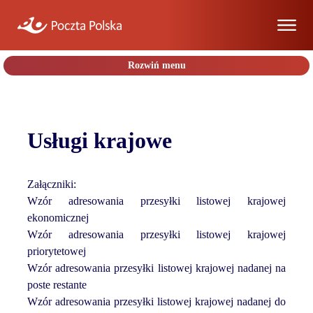
Rozwiń menu
Informacje
Kalkulator
Usługi krajowe
usług
krajowych
Kalkulator
Załączniki:
usług
Wzór adresowania przesyłki listowej krajowej
zagranicznych
ekonomicznej
Druki
Wzór adresowania przesyłki listowej krajowej
pocztowe
priorytetowej
Wzór adresowania przesyłki listowej krajowej nadanej na
Wzory
poste restante
wypełniania
Wzór adresowania przesyłki listowej krajowej nadanej do
druków