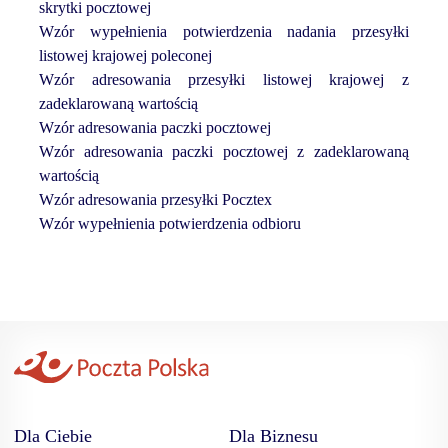
skrytki pocztowej
Usługi
Wzór wypełnienia potwierdzenia nadania przesyłki
krajowe
listowej krajowej poleconej
Usługi
Wzór adresowania przesyłki listowej krajowej z
zagraniczne
zadeklarowaną wartością
Wzór adresowania paczki pocztowej
Usługi
Wzór adresowania paczki pocztowej z zadeklarowaną
finansowe
wartością
Inne
Wzór adresowania przesyłki Pocztex
Wzór wypełnienia potwierdzenia odbioru
Wydruki
Dla Ciebie
Dla Biznesu