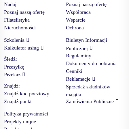
Nadaj
Poznaj naszą ofertę
Poznaj naszą ofertę
Współpraca
Filatelistyka
Wsparcie
Nieruchomości
Ochrona
Szkolenia
Biuletyn Informacji
Kalkulator usług
Publicznej
Regulaminy
Śledź:
Dokumenty do pobrania
Przesyłkę
Cenniki
Przekaz
Reklamacje
Znajdź:
Sprzedaż składników
Znajdź kod pocztowy
majątku
Znajdź punkt
Zamówienia Publiczne
Polityka prywatności
Projekty unijne