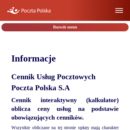
Rozwiń menu
Informacje
Kalkulator
Informacje
usług
krajowych
Kalkulator
Cennik Usług Pocztowych
usług
Poczta Polska S.A
zagranicznych
Druki
Cennik interaktywny (kalkulator)
pocztowe
oblicza ceny usług na podstawie
obowiązujących cenników.
Wszystkie obliczane na tej stronie opłaty mają charakter