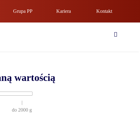
Grupa PP
Kariera
Kontakt
aną wartością
|
do 2000 g