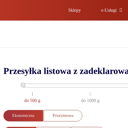
Sklepy
e-Usługi
Przesyłka listowa z zadeklarow
|
|
do 500 g
do 1000 g
Ekonomiczna
Priorytetowa